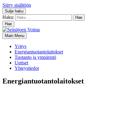
Siirry sisältöön
Sulje haku
Haku:
Hae
Main Menu
Yritys
Energiantuotantolaitokset
Tuotanto ja ympäristö
Uutiset
Yhteystiedot
Energian­tuotanto­laitokset