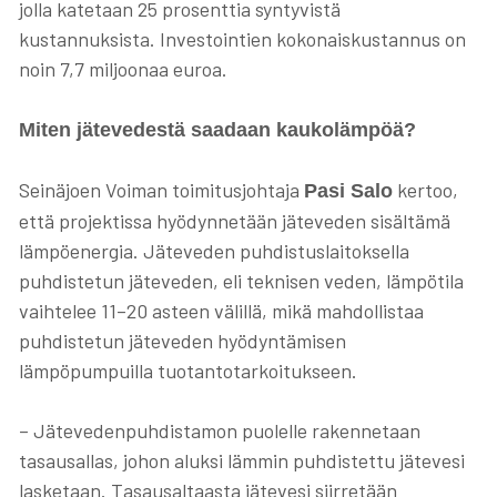
jolla katetaan 25 prosenttia syntyvistä
kustannuksista. Investointien kokonaiskustannus on
noin 7,7 miljoonaa euroa.
Miten jätevedestä saadaan kaukolämpöä?
Seinäjoen Voiman toimitusjohtaja
kertoo,
Pasi Salo
että projektissa hyödynnetään jäteveden sisältämä
lämpöenergia. Jäteveden puhdistuslaitoksella
puhdistetun jäteveden, eli teknisen veden, lämpötila
vaihtelee 11–20 asteen välillä, mikä mahdollistaa
puhdistetun jäteveden hyödyntämisen
lämpöpumpuilla tuotantotarkoitukseen.
–
Jätevedenpuhdistamon puolelle rakennetaan
tasausallas, johon aluksi lämmin puhdistettu jätevesi
lasketaan. Tasausaltaasta jätevesi siirretään