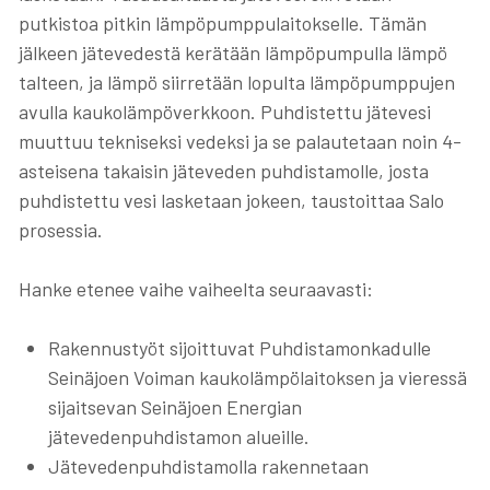
putkistoa pitkin lämpöpumppulaitokselle. Tämän
jälkeen jätevedestä kerätään lämpöpumpulla lämpö
talteen, ja lämpö siirretään lopulta lämpöpumppujen
avulla kaukolämpöverkkoon. Puhdistettu jätevesi
muuttuu tekniseksi vedeksi ja se palautetaan noin 4-
asteisena takaisin jäteveden puhdistamolle, josta
puhdistettu vesi lasketaan jokeen, taustoittaa Salo
prosessia.
Hanke etenee vaihe vaiheelta seuraavasti:
Rakennustyöt sijoittuvat Puhdistamonkadulle
Seinäjoen Voiman kaukolämpölaitoksen ja vieressä
sijaitsevan Seinäjoen Energian
jätevedenpuhdistamon alueille.
Jätevedenpuhdistamolla rakennetaan