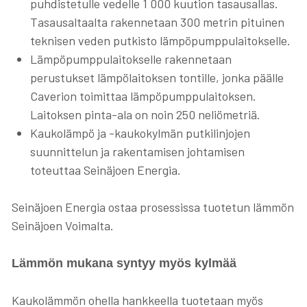
puhdistetulle vedelle 1 000 kuution tasausallas.
Tasausaltaalta rakennetaan 300 metrin pituinen
teknisen veden putkisto lämpöpumppulaitokselle.
Lämpöpumppulaitokselle rakennetaan
perustukset lämpölaitoksen tontille, jonka päälle
Caverion toimittaa lämpöpumppulaitoksen.
Laitoksen pinta-ala on noin 250 neliömetriä.
Kaukolämpö ja -kaukokylmän putkilinjojen
suunnittelun ja rakentamisen johtamisen
toteuttaa Seinäjoen Energia.
Seinäjoen Energia ostaa prosessissa tuotetun lämmön
Seinäjoen Voimalta.
Lämmön mukana syntyy myös kylmää
Kaukolämmön ohella hankkeella tuotetaan myös