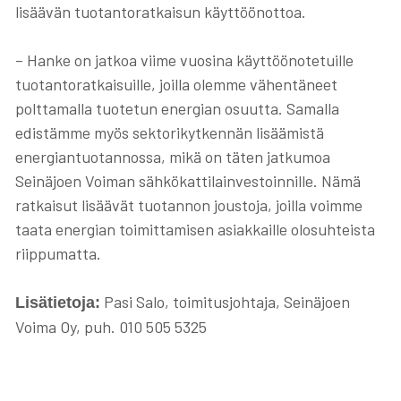
lisäävän tuotantoratkaisun käyttöönottoa.
–
Hanke on jatkoa viime vuosina käyttöönotetuille
tuotantoratkaisuille, joilla olemme vähentäneet
polttamalla tuotetun energian osuutta. Samalla
edistämme myös sektorikytkennän lisäämistä
energiantuotannossa, mikä on täten jatkumoa
Seinäjoen Voiman sähkökattilainvestoinnille. Nämä
ratkaisut lisäävät tuotannon joustoja, joilla voimme
taata energian toimittamisen asiakkaille olosuhteista
riippumatta.
Pasi Salo, toimitusjohtaja, Seinäjoen
Lisätietoja:
Voima
Oy, puh. 010 505 5325