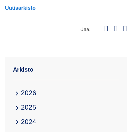
Uutisarkisto
Jaa:
Share
Shar
S
to:
to:
to
facebook
linke
tw
Arkisto
2026
2025
2024