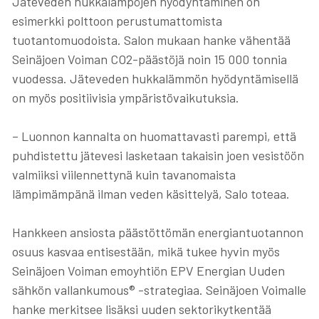
Jäteveden hukkalämpöjen hyödyntäminen on
esimerkki polttoon perustumattomista
tuotantomuodoista. Salon mukaan hanke vähentää
Seinäjoen Voiman CO2-päästöjä noin 15 000 tonnia
vuodessa. Jäteveden hukkalämmön hyödyntämisellä
on myös positiivisia ympäristövaikutuksia.
–
Luonnon kannalta on huomattavasti parempi, että
puhdistettu jätevesi lasketaan takaisin joen vesistöön
valmiiksi viilennettynä kuin tavanomaista
lämpimämpänä ilman veden käsittelyä, Salo toteaa.
Hankkeen ansiosta päästöttömän energiantuotannon
osuus kasvaa entisestään, mikä tukee hyvin myös
Seinäjoen Voiman emoyhtiön EPV Energian Uuden
sähkön vallankumous® -strategiaa. Seinäjoen Voimalle
hanke merkitsee lisäksi uuden sektorikytkentää