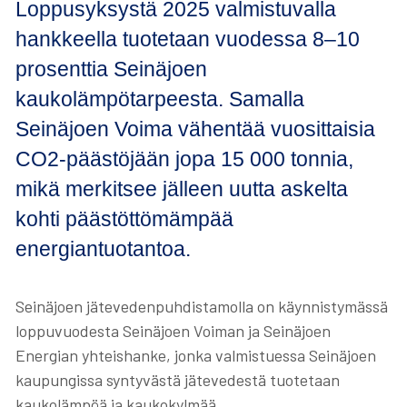
Loppusyksystä 2025 valmistuvalla
hankkeella tuotetaan vuodessa 8–10
prosenttia Seinäjoen
kaukolämpötarpeesta. Samalla
Seinäjoen Voima vähentää vuosittaisia
CO2-päästöjään jopa 15 000 tonnia,
mikä merkitsee jälleen uutta askelta
kohti päästöttömämpää
energiantuotantoa.
Seinäjoen jätevedenpuhdistamolla on käynnistymässä
loppuvuodesta Seinäjoen Voiman ja Seinäjoen
Energian yhteishanke, jonka valmistuessa Seinäjoen
kaupungissa syntyvästä jätevedestä tuotetaan
kaukolämpöä ja kaukokylmää.