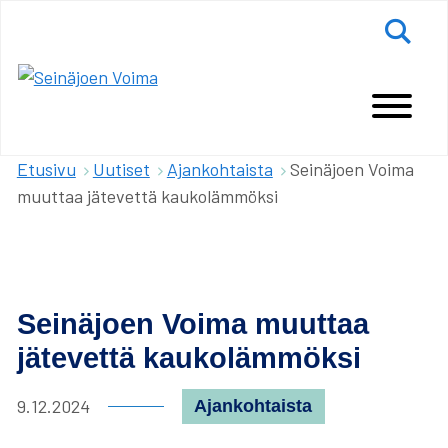
Siirry
Hae
sisältöön
Main
Menu
Olet
Etusivu
Uutiset
Ajankohtaista
Seinäjoen Voima
täällä:
muuttaa jätevettä kaukolämmöksi
Seinäjoen Voima muuttaa
jätevettä kaukolämmöksi
Julkaisupäivämäärä:
9.12.2024
Kategoria:
Ajankohtaista