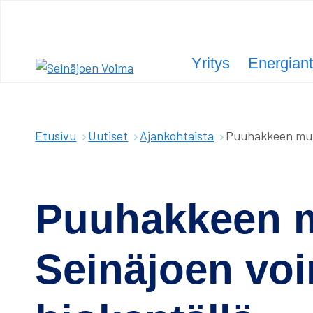
Siirry
sisältöön
Yritys
Energiant
Olet
Etusivu
Uutiset
Ajankohtaista
Puuhakkeen murs
täällä:
Puuhakkeen 
Seinäjoen voi