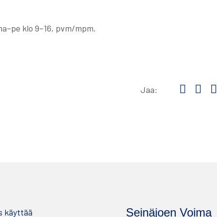
 ma–pe klo 9–16, pvm/mpm.
Jaa:
Share
Sha
to:
to:
facebo
lin
Seinäjoen Voima
s käyttää