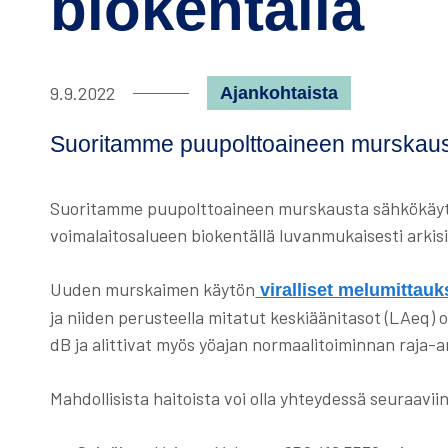
biokentällä
Julkaisupäivämäärä:
9.9.2022
Kategoria:
Ajankohtaista
Suoritamme puupolttoaineen murskaust
Suoritamme puupolttoaineen murskausta sähkökäytt
voimalaitosalueen biokentällä luvanmukaisesti arkisi
Uuden murskaimen käytön
viralliset melumittauk
ja niiden perusteella mitatut keskiäänitasot (LAeq) o
dB ja alittivat myös yöajan normaalitoiminnan raja-
Mahdollisista haitoista voi olla yhteydessä seuraaviin