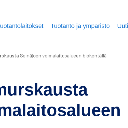
uotantolaitokset
Tuotanto ja ympäristö
Uut
kausta Seinäjoen voimalaitosalueen biokentällä
murskausta
malaitosalueen