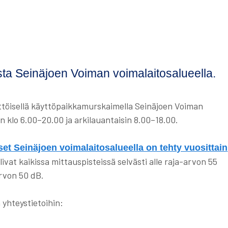
a Seinäjoen Voiman voimalaitosalueella.
öisellä käyttöpaikkamurskaimella Seinäjoen Voiman
n klo 6.00–20.00 ja arkilauantaisin 8.00–18.00.
set Seinäjoen voimalaitosalueella on tehty vuosittain
livat kaikissa mittauspisteissä selvästi alle raja-arvon 55
arvon 50 dB.
 yhteystietoihin: